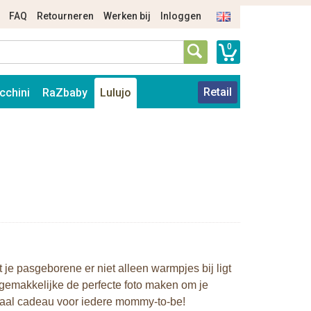
FAQ
Retourneren
Werken bij
Inloggen
0
Retail
cchini
RaZbaby
Lulujo
je pasgeborene er niet alleen warmpjes bij ligt
gemakkelijke de perfecte foto maken om je
eciaal cadeau voor iedere mommy-to-be!