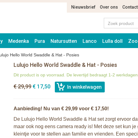
Nieuwsbrief
Over ons
Contact
ay
Medenka
Pura
Natursutten
Lanco
Lulla doll
Zoo
ulujo Hello World Swaddle & Hat - Posies
Lulujo Hello World Swaddle & Hat - Posies
Dit product is op voorraad. De levertijd bedraagt 1-2 werkdagen
€ 29,99
€ 17,50
Aanbieding! Nu van € 29,99 voor € 17,50!
De Lulujo Hello World Swaddle & Hat set zorgt ervoor dat 
maar ook nog eens camera ready is! Met deze set kun je 
kleintje voor te stellen aan familie en vrienden. Een sp