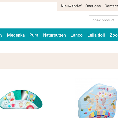
Nieuwsbrief
Over ons
Contact
ay
Medenka
Pura
Natursutten
Lanco
Lulla doll
Zoo