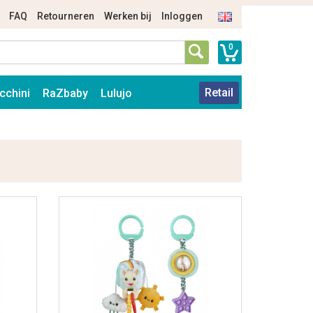
FAQ
Retourneren
Werken bij
Inloggen
0
Retail
cchini
RaZbaby
Lulujo