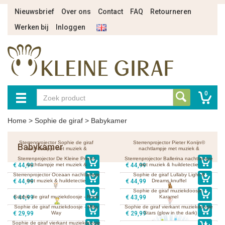
Nieuwsbrief
Over ons
Contact
FAQ
Retourneren
Werken bij
Inloggen
0
Home
>
Sophie de giraf
>
Babykamer
Sterrenprojector Sophie de giraf
Sterrenprojector Pieter Konijn©
Babykamer
nachtlampje met muziek &
nachtlampje met muziek &
huildetectie
huildetectie
Sterrenprojector De Kleine Prins©
Sterrenprojector Ballerina nachtlampje
€ 44,99
nachtlampje met muziek &
€ 44,99
met muziek & huildetectie
huildetectie
Sterrenprojector Oceaan nachtlampje
Sophie de giraf Lullaby Light &
€ 44,99
met muziek & huildetectie
€ 44,99
Dreams knuffel
Sophie de giraf muziekdoosje -
€ 44,99
Sophie de giraf muziekdoosje - Roze
€ 43,99
Karamel
Sophie de giraf muziekdoosje - Milky
Sophie de giraf vierkant muziekdoosje
€ 29,99
Way
€ 29,99
- Stars (glow in the dark)
Sophie de giraf vierkant muziekdoosje