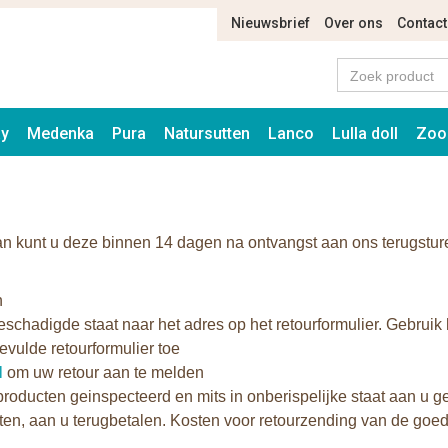
Nieuwsbrief
Over ons
Contact
ay
Medenka
Pura
Natursutten
Lanco
Lulla doll
Zoo
an kunt u deze binnen 14 dagen na ontvangst aan ons terugstur
n
chadigde staat naar het adres op het retourformulier. Gebruik 
evulde retourformulier toe
l
om uw retour aan te melden
ducten geinspecteerd en mits in onberispelijke staat aan u gec
en, aan u terugbetalen. Kosten voor retourzending van de goe