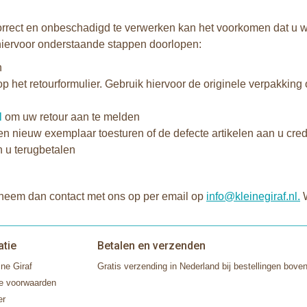
rect en onbeschadigd te verwerken kan het voorkomen dat u wel
 hiervoor onderstaande stappen doorlopen:
n
op het retourformulier. Gebruik hiervoor de originele verpakkin
l
om uw retour aan te melden
n nieuw exemplaar toesturen of de defecte artikelen aan u credi
 u terugbetalen
 neem dan contact met ons op per email op
info@kleinegiraf.nl.
W
atie
Betalen en verzenden
ne Giraf
Gratis verzending in Nederland bij bestellingen boven
e voorwaarden
er