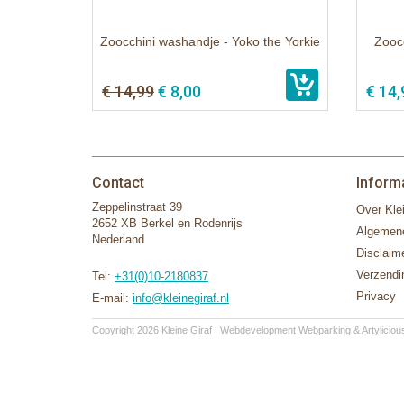
Zoocchini washandje - Yoko the Yorkie
Zoocc
€ 14,99
€ 8,00
€ 14,
Contact
Inform
Zeppelinstraat 39
Over Klei
2652 XB Berkel en Rodenrijs
Algemen
Nederland
Disclaim
Verzendi
Tel:
+31(0)10-2180837
Privacy
E-mail:
info@kleinegiraf.nl
Copyright 2026 Kleine Giraf | Webdevelopment
Webparking
&
Artyliciou