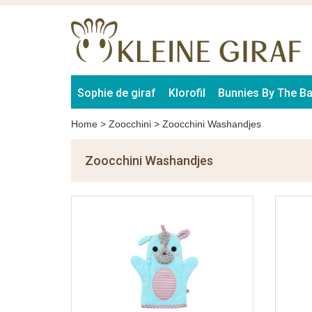
Sophie de giraf
Klorofil
Bunnies By The B
Home
>
Zoocchini
>
Zoocchini Washandjes
Zoocchini Washandjes