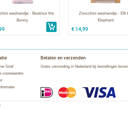
hini washandje - Beatrice the
Zoocchini washandje - Elli 
Bunny
Elephant
99
€ 14,99
atie
Betalen en verzenden
ne Giraf
Gratis verzending in Nederland bij bestellingen boven
e voorwaarden
er
nformatie
s