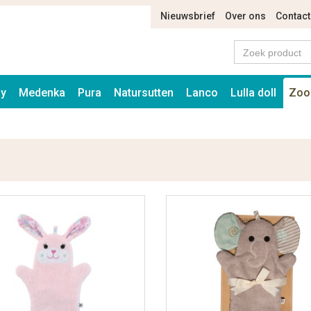
Nieuwsbrief
Over ons
Contact
ay
Medenka
Pura
Natursutten
Lanco
Lulla doll
Zoo