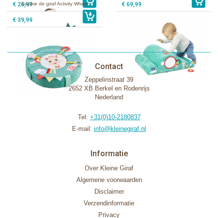
€ 26,99
Sophie de giraf Activity Wheel
€ 69,99
€ 39,99
Contact
Zeppelinstraat 39
2652 XB Berkel en Rodenrijs
Nederland
Tel:
+31(0)10-2180837
E-mail:
info@kleinegiraf.nl
Informatie
Over Kleine Giraf
Algemene voorwaarden
Disclaimer
Verzendinformatie
Privacy