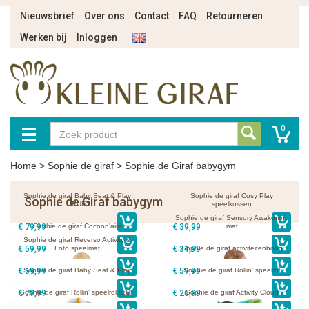
Nieuwsbrief
Over ons
Contact
FAQ
Retourneren
Werken bij
Inloggen
0
Home
>
Sophie de giraf
>
Sophie de Giraf babygym
Sophie de giraf Baby Seat & Play
Sophie de giraf Cosy Play
Sophie de Giraf babygym
IEUF
speelkussen
Sophie de giraf Sensory Awakening
€ 79,99
Sophie de giraf Cocoon'aire
€ 39,99
mat
Sophie de giraf Reverso Activity &
€ 59,99
Foto speelmat
€ 34,99
Sophie de giraf activiteitenboog
€ 69,99
Sophie de giraf Baby Seat & Play
€ 59,99
Sophie de giraf Rollin' speelrol
€ 79,99
Sophie de giraf Rollin' speelrol IEUF
€ 26,99
Sophie de giraf Activity Cloud