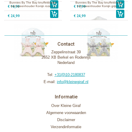
Bunnies By The Bay knuffeldoekje
Bunnies By The Bay knuffeldoekje
€ 16,99
met speenhouder Konijn roze - 2
€ 17,99
met speenhouder Konijn grijs - 2
stuks
stuks
€ 24,99
€ 24,99
Contact
Zeppelinstraat 39
2652 XB Berkel en Rodenrijs
Nederland
Tel:
+31(0)10-2180837
E-mail:
info@kleinegiraf.nl
Informatie
Over Kleine Giraf
Algemene voorwaarden
Disclaimer
Verzendinformatie