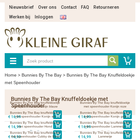
Nieuwsbrief
Over ons
Contact
FAQ
Retourneren
Werken bij
Inloggen
0
Home
>
Bunnies By The Bay
>
Bunnies By The Bay Knuffeldoekje
met Speenhouder
Bunnies By The Bay Knuffeldoekje met
Bunnies By The Bay knuffeldoekje
Bunnies By The Bay knuffeldoekje
Speenhouder
met speenhouder Konijn blauw
met speenhouder Konijn roze
Bunnies By The Bay knuffeldoekje
Bunnies By The Bay knuffeldoekje
€ 16,99
met speenhouder Konijn wit
€ 16,99
met speenhouder Konijn grijs
Bunnies By The Bay knuffeldoekje
Bunnies By The Bay knuffeldoekje
€ 16,99
met speenhouder Hond
€ 16,99
met speenhouder Lammetje
Bunnies By The Bay knuffeldoekje
Bunnies By The Bay knuffeldoekje
€ 16,99
met speenhouder Cubby de Beer
€ 16,99
Lammetje