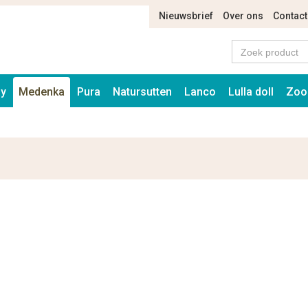
Nieuwsbrief
Over ons
Contact
ay
Medenka
Pura
Natursutten
Lanco
Lulla doll
Zoo