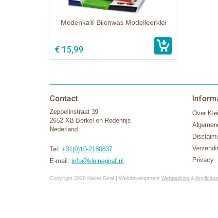
Medenka® Bijenwas Modelleerklei
€ 15,99
Contact
Inform
Zeppelinstraat 39
Over Klei
2652 XB Berkel en Rodenrijs
Algemen
Nederland
Disclaim
Verzendi
Tel:
+31(0)10-2180837
Privacy
E-mail:
info@kleinegiraf.nl
Copyright 2026 Kleine Giraf | Webdevelopment
Webparking
&
Artyliciou