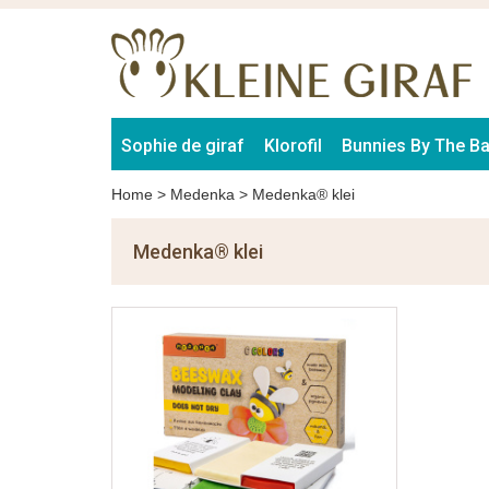
Sophie de giraf
Klorofil
Bunnies By The B
Home
>
Medenka
>
Medenka® klei
Medenka® klei