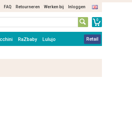
FAQ
Retourneren
Werken bij
Inloggen
0
Retail
cchini
RaZbaby
Lulujo