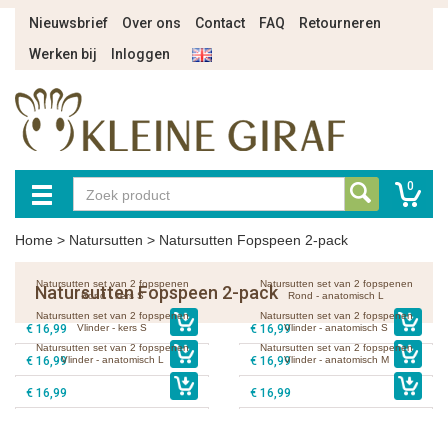
Nieuwsbrief
Over ons
Contact
FAQ
Retourneren
Werken bij
Inloggen
0
Home
>
Natursutten
>
Natursutten Fopspeen 2-pack
Natursutten set van 2 fopspenen
Natursutten set van 2 fopspenen
Natursutten Fopspeen 2-pack
Rond - kers S
Rond - anatomisch L
Natursutten set van 2 fopspenen
Natursutten set van 2 fopspenen
€ 16,99
Vlinder - kers S
€ 16,99
Vlinder - anatomisch S
Natursutten set van 2 fopspenen
Natursutten set van 2 fopspenen
€ 16,99
Vlinder - anatomisch L
€ 16,99
Vlinder - anatomisch M
€ 16,99
€ 16,99