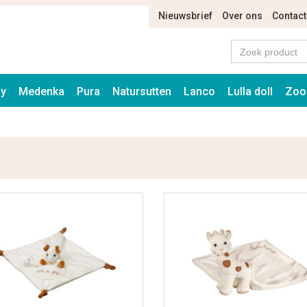
Nieuwsbrief
Over ons
Contact
ay
Medenka
Pura
Natursutten
Lanco
Lulla doll
Zoo