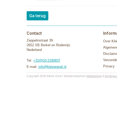
Ga terug
Contact
Inform
Zeppelinstraat 39
Over Klei
2652 XB Berkel en Rodenrijs
Algemen
Nederland
Disclaim
Verzendi
Tel:
+31(0)10-2180837
Privacy
E-mail:
info@kleinegiraf.nl
Copyright 2026 Kleine Giraf | Webdevelopment
Webparking
&
Artyliciou