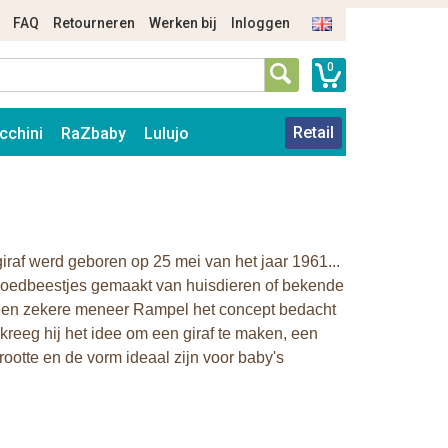
FAQ
Retourneren
Werken bij
Inloggen
0
Retail
cchini
RaZbaby
Lulujo
raf werd geboren op 25 mei van het jaar 1961...
lgoedbeestjes gemaakt van huisdieren of bekende
k een zekere meneer Rampel het concept bedacht
reeg hij het idee om een giraf te maken, een
ootte en de vorm ideaal zijn voor baby's