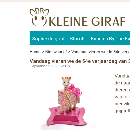
Sophie de giraf
Klorofil
Bunnies By The B
Home
>
Nieuwsbrief
>
Vandaag vieren we de 54e verja
Vandaag vieren we de 54e verjaardag van S
Geplaatst op: 25-05-2015
Vandaag
de naam
dieren 
van rot
nieuwko
grijpref