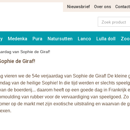
Nieuwsbrief
Over ons
Contact
ay
Medenka
Pura
Natursutten
Lanco
Lulla doll
Zoo
ardag van Sophie de Giraf!
ophie de Giraf!
 vieren we de 54e verjaardag van Sophie de Giraf! De kleine gi
dag van de heilige Sophie! In die tijd werden er slechts spee
van de boerderij... daarom heeft op een goede dag in Frankrij
omoulding van rubber voor de vervaardiging van speelgoed. Zo k
mer op de markt met zijn exotische uitstraling en waarvan de gr
lexen.