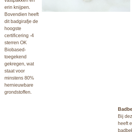
vastpakken en
erin knijpen.
Bovendien heeft
dit badgirafje de
hoogste
certificering -4
sterren OK
Biobased-
toegekend
gekregen, wat
staat voor
minstens 80%
hernieuwbare
grondstoffen.
Badbe
Bij de
heeft 
badbe