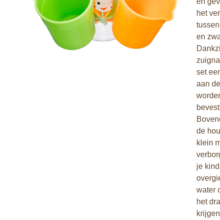
en gev
het ver
tussen
en zwaa
Dankzi
zuigna
set ee
aan d
worde
bevest
Bovend
de hou
klein 
verbor
je kin
overgi
water 
het dr
krijgen