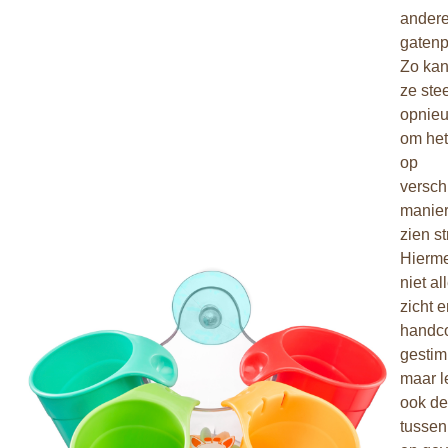
andere
gatenp
Zo kan
ze ste
opnieu
om het
op
versch
manier
zien s
Hierme
niet al
zicht 
handco
gestim
maar le
ook de 
tussen