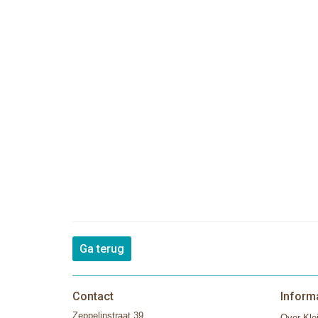
Ga terug
Contact
Inform
Zeppelinstraat 39
Over Klei