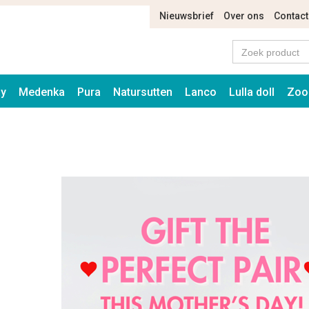
Nieuwsbrief
Over ons
Contact
ay
Medenka
Pura
Natursutten
Lanco
Lulla doll
Zoo