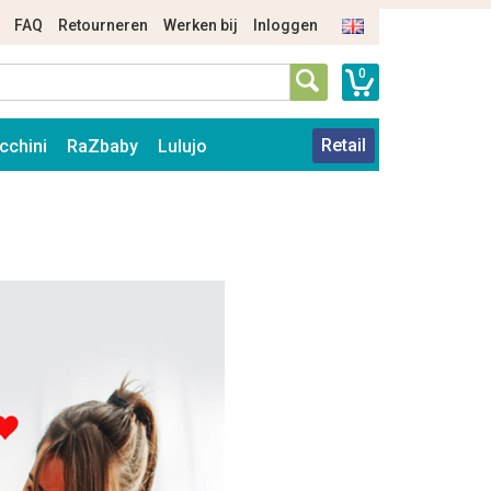
FAQ
Retourneren
Werken bij
Inloggen
0
Retail
cchini
RaZbaby
Lulujo