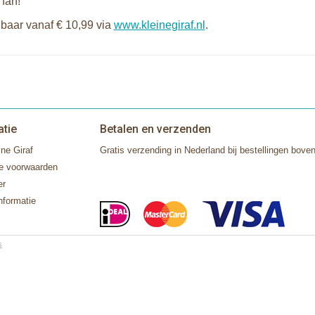
 fan!
gbaar vanaf € 10,99 via
www.kleinegiraf.nl
.
atie
Betalen en verzenden
ne Giraf
Gratis verzending in Nederland bij bestellingen boven
e voorwaarden
er
nformatie
s