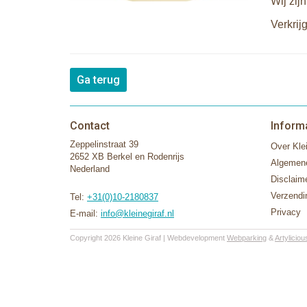
Wij zijn
Verkrij
Ga terug
Contact
Inform
Zeppelinstraat 39
Over Klei
2652 XB Berkel en Rodenrijs
Algemen
Nederland
Disclaim
Verzendi
Tel:
+31(0)10-2180837
Privacy
E-mail:
info@kleinegiraf.nl
Copyright 2026 Kleine Giraf | Webdevelopment
Webparking
&
Artyliciou