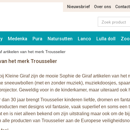
Nieuwsbrief
Over ons
Contact
ay
Medenka
Pura
Natursutten
Lanco
Lulla doll
Zoo
f artikelen van het merk Trousselier
 van het merk Trousselier
ij Kleine Giraf zijn de mooie Sophie de Giraf artikelen van het m
ge sneeuwbollen (met en zonder muziek), muziekdoosjes, spaar
projector. Geweldig voor in de kinderkamer, maar uiteraard ook
 dan 30 jaar brengt Trousselier kinderen liefde, dromen en fant
roducten met designs vol fantasie, vaak superlief en soms een t
t en is niet alleen bekend om zijn uitstraling maar ook om de b
 alle producten van Trousselier aan de Europese veiligheidsn