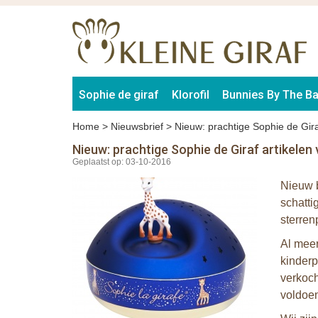
Sophie de giraf
Klorofil
Bunnies By The B
Home
>
Nieuwsbrief
>
Nieuw: prachtige Sophie de Gira
Nieuw: prachtige Sophie de Giraf artikelen
Geplaatst op: 03-10-2016
Nieuw b
schatti
sterren
Al meer
kinderp
verkoch
voldoen