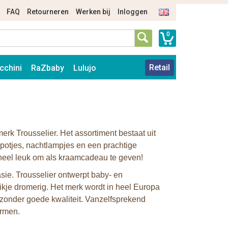
FAQ
Retourneren
Werken bij
Inloggen
0
Retail
cchini
RaZbaby
Lulujo
erk Trousselier. Het assortiment bestaat uit
potjes, nachtlampjes en een prachtige
 heel leuk om als kraamcadeau te geven!
asie. Trousselier ontwerpt baby- en
ikje dromerig. Het merk wordt in heel Europa
ijzonder goede kwaliteit. Vanzelfsprekend
ormen.