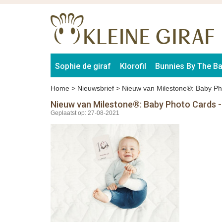
Sophie de giraf
Klorofil
Bunnies By The B
Home
>
Nieuwsbrief
>
Nieuw van Milestone®: Baby Pho
Nieuw van Milestone®: Baby Photo Cards -
Geplaatst op: 27-08-2021