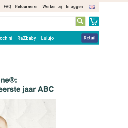
FAQ
Retourneren
Werken bij
Inloggen
0
Retail
cchini
RaZbaby
Lulujo