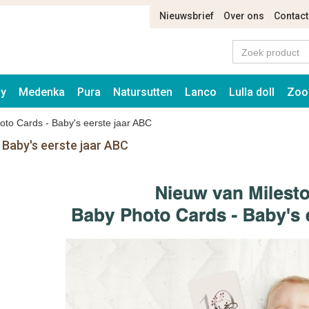
Nieuwsbrief
Over ons
Contact
ay
Medenka
Pura
Natursutten
Lanco
Lulla doll
Zoo
to Cards - Baby's eerste jaar ABC
 Baby's eerste jaar ABC