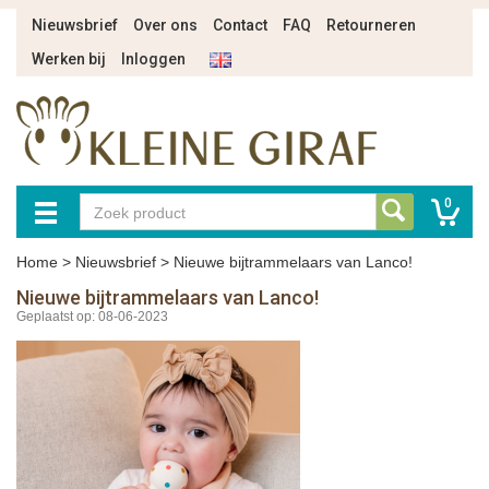
Nieuwsbrief
Over ons
Contact
FAQ
Retourneren
Werken bij
Inloggen
0
Home
>
Nieuwsbrief
>
Nieuwe bijtrammelaars van Lanco!
Nieuwe bijtrammelaars van Lanco!
Geplaatst op: 08-06-2023