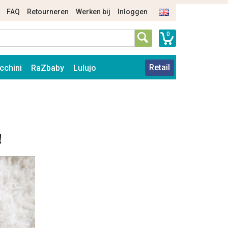
FAQ
Retourneren
Werken bij
Inloggen
0
Retail
cchini
RaZbaby
Lulujo