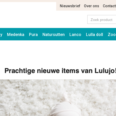
Nieuwsbrief
Over ons
Contact
ay
Medenka
Pura
Natursutten
Lanco
Lulla doll
Zoo