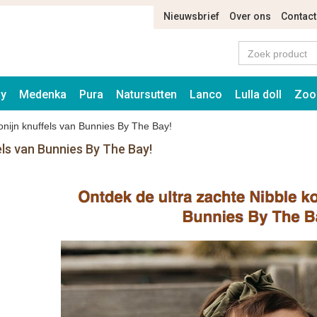
Nieuwsbrief
Over ons
Contact
ay
Medenka
Pura
Natursutten
Lanco
Lulla doll
Zoo
onijn knuffels van Bunnies By The Bay!
els van Bunnies By The Bay!