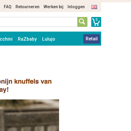
FAQ
Retourneren
Werken bij
Inloggen
0
Retail
cchini
RaZbaby
Lulujo