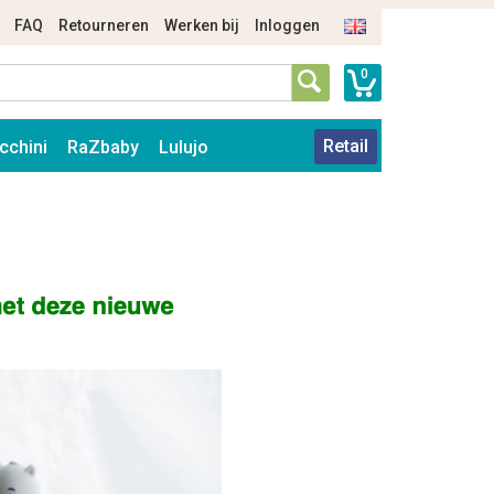
FAQ
Retourneren
Werken bij
Inloggen
0
Retail
cchini
RaZbaby
Lulujo