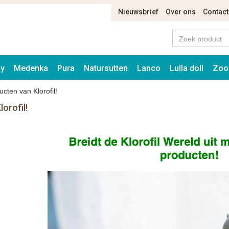
Nieuwsbrief
Over ons
Contact
ay
Medenka
Pura
Natursutten
Lanco
Lulla doll
Zoo
cten van Klorofil!
orofil!