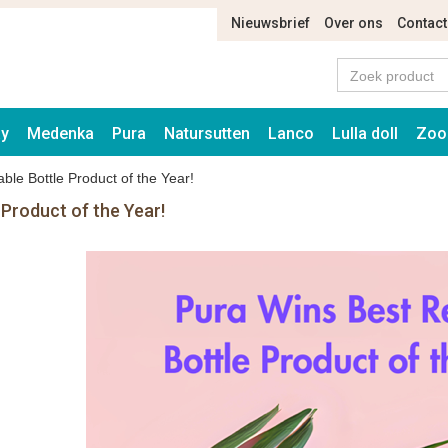
Nieuwsbrief
Over ons
Contact
ay
Medenka
Pura
Natursutten
Lanco
Lulla doll
Zoo
ble Bottle Product of the Year!
 Product of the Year!