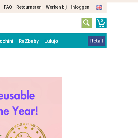
FAQ
Retourneren
Werken bij
Inloggen
0
Retail
cchini
RaZbaby
Lulujo