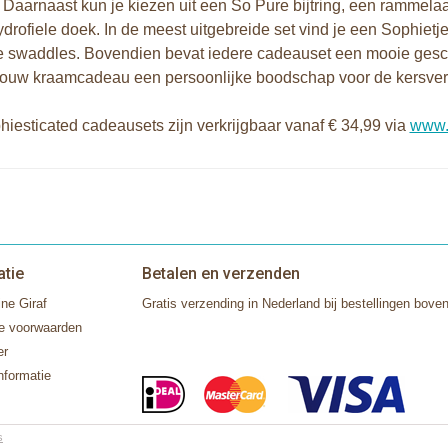
 Daarnaast kun je kiezen uit een So Pure bijtring, een rammela
ydrofiele doek. In de meest uitgebreide set vind je een Sophiet
e swaddles. Bovendien bevat iedere cadeauset een mooie gesch
jouw kraamcadeau een persoonlijke boodschap voor de kersver
iesticated cadeausets zijn verkrijgbaar vanaf € 34,99 via
www.k
atie
Betalen en verzenden
ne Giraf
Gratis verzending in Nederland bij bestellingen boven
e voorwaarden
er
nformatie
s