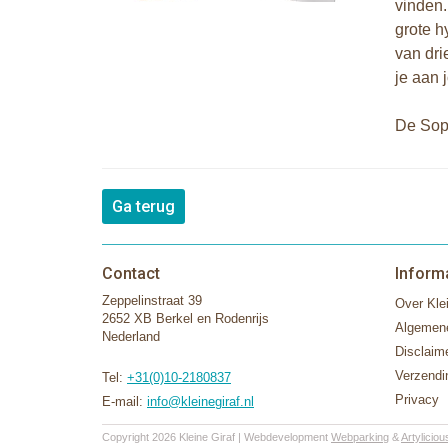
vinden.
grote h
van dri
je aan 
De Soph
Ga terug
Contact
Inform
Zeppelinstraat 39
Over Klei
2652 XB Berkel en Rodenrijs
Algemen
Nederland
Disclaim
Verzendi
Tel:
+31(0)10-2180837
Privacy
E-mail:
info@kleinegiraf.nl
Copyright 2026 Kleine Giraf | Webdevelopment
Webparking
&
Artyliciou