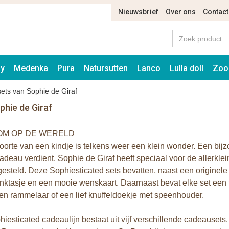
Nieuwsbrief
Over ons
Contact
ay
Medenka
Pura
Natursutten
Lanco
Lulla doll
Zoo
ets van Sophie de Giraf
phie de Giraf
M OP DE WERELD
orte van een kindje is telkens weer een klein wonder. Een bij
deau verdient. Sophie de Giraf heeft speciaal voor de allerkle
steld. Deze Sophiesticated sets bevatten, naast een originele
ktasje en een mooie wenskaart. Daarnaast bevat elke set een 
en rammelaar of een lief knuffeldoekje met speenhouder.
iesticated cadeaulijn bestaat uit vijf verschillende cadeausets. 