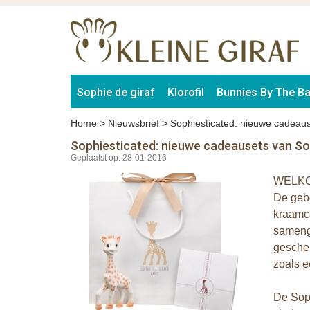
Sophie de giraf
Klorofil
Bunnies By The B
Home
>
Nieuwsbrief
>
Sophiesticated: nieuwe cadeaus
Sophiesticated: nieuwe cadeausets van So
Geplaatst op: 28-01-2016
WELKO
De gebo
kraamca
samenge
geschen
zoals e
De Soph