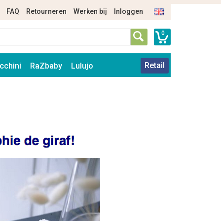
FAQ
Retourneren
Werken bij
Inloggen
0
Retail
cchini
RaZbaby
Lulujo