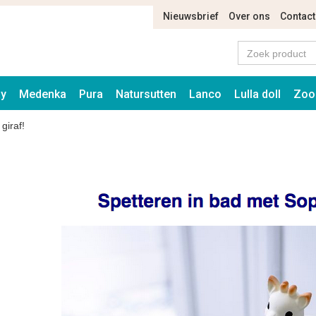
Nieuwsbrief
Over ons
Contact
ay
Medenka
Pura
Natursutten
Lanco
Lulla doll
Zoo
giraf!