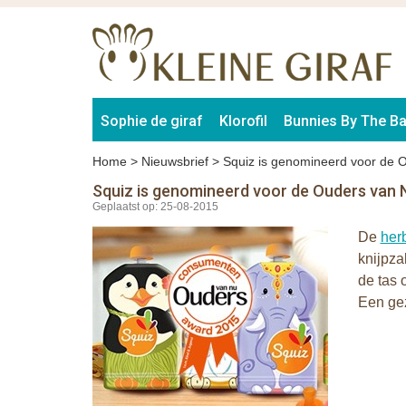
Sophie de giraf
Klorofil
Bunnies By The B
Home
>
Nieuwsbrief
>
Squiz is genomineerd voor de 
Squiz is genomineerd voor de Ouders van
Geplaatst op: 25-08-2015
De
her
knijpza
de tas 
Een gez