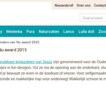
Nieuwsbrief
Over ons
Contact
ay
Medenka
Pura
Natursutten
Lanco
Lulla doll
Zoo
Ouders van Nu award 2015
 Nu award 2015
bruikbare knijpzakjes van Squiz
zijn genomineerd voor de Ouder
kjes in fun designs. Vul ze via de opening aan de onderkant, sl
of je bewaart ze even in de koelkast of vriezer. Voor zelfgemaakt
onde en makkelijke hap voor onderweg! Makkelijk schoon te ma