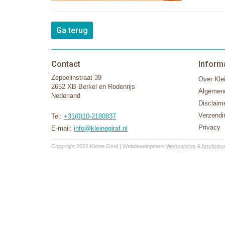
Ga terug
Contact
Inform
Zeppelinstraat 39
Over Klei
2652 XB Berkel en Rodenrijs
Algemen
Nederland
Disclaim
Verzendi
Tel:
+31(0)10-2180837
Privacy
E-mail:
info@kleinegiraf.nl
Copyright 2026 Kleine Giraf | Webdevelopment
Webparking
&
Artyliciou