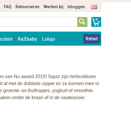
FAQ
Retourneren
Werken bij
Inloggen
0
Retail
cchini
RaZbaby
Lulujo
s van Nu award 2015! Squiz zijn herbruikbare
uit af met de dubbele zipper en ze kunnen mee in
e groente- en fruithapjes, yoghurt of smoothie.
ken onder de kraan of in de vaatwasser.