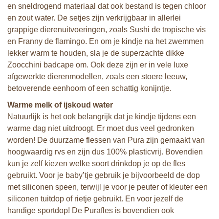
en sneldrogend materiaal dat ook bestand is tegen chloor
en zout
water. De setjes zijn verkrijgbaar in allerlei
grappige dierenuitvoeringen, zoals Sushi de tropische vis
en Franny de flamingo. En om je kindje na het zwemmen
lekker warm te houden, sla je de superzachte dikke
Zoocchini badcape om. Ook deze zijn er in vele luxe
afgewerkte dierenmodellen, zoals een stoere leeuw,
betoverende eenhoorn of een schattig konijntje.
Warme melk of ijskoud water
Natuurlijk is het ook belangrijk dat je kindje tijdens een
warme dag niet uitdroogt. Er moet dus veel gedronken
worden! De duurzame flessen van Pura zijn gemaakt van
hoogwaardig rvs en zijn
dus 100% plasticvrij. Bovendien
kun je zelf kiezen welke soort drinkdop je op de fles
gebruikt. Voor je baby’tje gebruik je bijvoorbeeld de dop
met siliconen speen, terwijl je voor je peuter of kleuter een
siliconen tuitdop of rietje gebruikt. En voor jezelf de
handige sportdop! De Purafles is bovendien ook