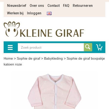
Nieuwsbrief
Over ons
Contact
FAQ
Retourneren
Werken bij
Inloggen
0
Home
>
Sophie de giraf
>
Babykleding
>
Sophie de giraf boxpakje
katoen roze