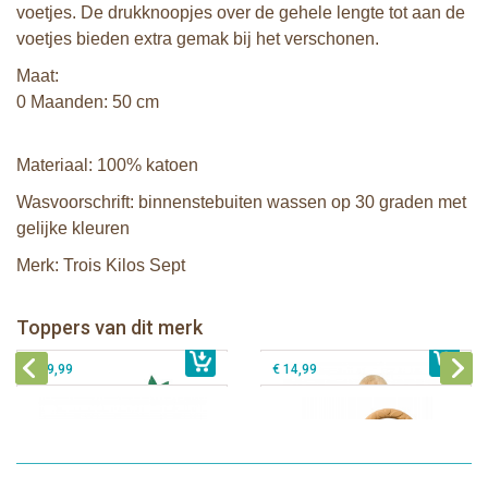
voetjes. De drukknoopjes over de gehele lengte tot aan de
voetjes bieden extra gemak bij het verschonen.
Maat:
0 Maanden: 50 cm
Materiaal: 100% katoen
Wasvoorschrift: binnenstebuiten wassen op 30 graden met
gelijke kleuren
Merk: Trois Kilos Sept
Sophie de giraf Baby Seat & Play
Sophie de giraf Rollin' speelrol IEUF
IEUF
Fanfan het hertje bijtring in witte
Toppers van dit merk
€ 26,99
Sophie de giraf Activity Wheel
€ 79,99
geschenkdoos
€ 39,99
€ 14,99