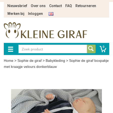
Nieuwsbrief
Over ons
Contact
FAQ
Retourneren
Werken bij
Inloggen
0
Home
>
Sophie de giraf
>
Babykleding
>
Sophie de giraf boxpakje
met kraagje velours donkerblauw