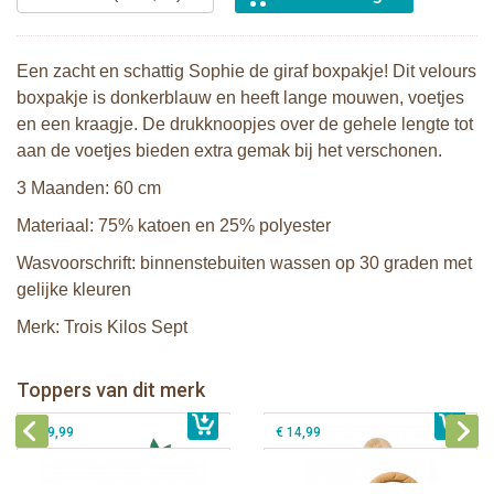
Een zacht en schattig Sophie de giraf boxpakje! Dit velours
boxpakje is donkerblauw en heeft lange mouwen, voetjes
en een kraagje. De drukknoopjes over de gehele lengte tot
aan de voetjes bieden extra gemak bij het verschonen.
3 Maanden: 60 cm
Materiaal: 75% katoen en 25% polyester
Wasvoorschrift: binnenstebuiten wassen op 30 graden met
gelijke kleuren
Merk: Trois Kilos Sept
Sophie de giraf Baby Seat & Play
Sophie de giraf Rollin' speelrol IEUF
IEUF
Fanfan het hertje bijtring in witte
Toppers van dit merk
€ 26,99
Sophie de giraf Activity Wheel
€ 79,99
geschenkdoos
€ 39,99
€ 14,99