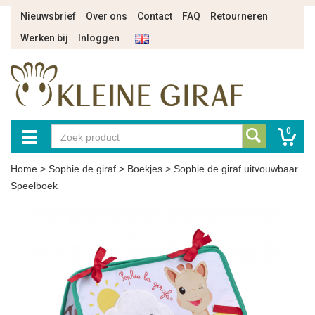
Nieuwsbrief
Over ons
Contact
FAQ
Retourneren
Werken bij
Inloggen
0
Home
>
Sophie de giraf
>
Boekjes
>
Sophie de giraf uitvouwbaar
Speelboek