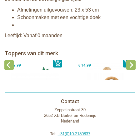
Afmetingen uitgevouwen: 23 x 53 cm
Schoonmaken met een vochtige doek
Leeftijd: Vanaf 0 maanden
Sophie de giraf Baby Seat & Play
Sophie de giraf Rollin' speelrol IEUF
IEUF
Fanfan het hertje bijtring in witte
Toppers van dit merk
€ 26,99
Sophie de giraf Activity Wheel
€ 79,99
geschenkdoos
€ 39,99
€ 14,99
Contact
Zeppelinstraat 39
2652 XB Berkel en Rodenrijs
Nederland
Tel:
+31(0)10-2180837