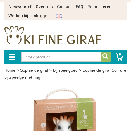
Nieuwsbrief
Over ons
Contact
FAQ
Retourneren
Werken bij
Inloggen
0
Home
>
Sophie de giraf
>
Bijtspeelgoed
>
Sophie de giraf So'Pure
bijtspeeltje met ring