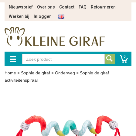
Nieuwsbrief
Over ons
Contact
FAQ
Retourneren
Werken bij
Inloggen
0
Home
>
Sophie de giraf
>
Onderweg
>
Sophie de giraf
activiteitenspiraal