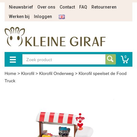
Nieuwsbrief
Over ons
Contact
FAQ
Retourneren
Werken bij
Inloggen
0
Home
>
Klorofil
>
Klorofil Onderweg
>
Klorofil speelset de Food
Truck