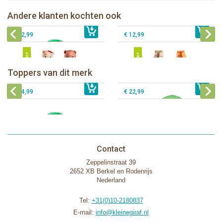
Speelboom
Klorofil speelset de Avonturen Bus
Andere klanten kochten ook
€ 54,99
Klorofil speelset familie Beren
€ 22,99
Klorofil speelset familie Eekhoorn
€ 12,99
€ 12,99
Klorofil de Magische Speelboom
Klorofil speelset de Camper
"pocket editie"
Klorofil speelset de Magische
Toppers van dit merk
€ 54,99
Speelboom
€ 16,99
Klorofil speelset de Avonturen Bus
€ 54,99
€ 22,99
Contact
Zeppelinstraat 39
2652 XB Berkel en Rodenrijs
Nederland
Tel:
+31(0)10-2180837
E-mail:
info@kleinegiraf.nl