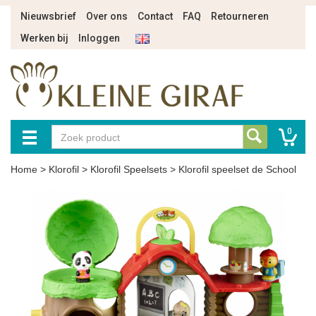
Nieuwsbrief
Over ons
Contact
FAQ
Retourneren
Werken bij
Inloggen
0
Home
>
Klorofil
>
Klorofil Speelsets
>
Klorofil speelset de School