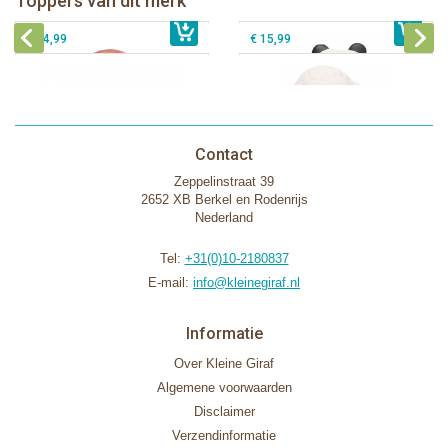
Toppers van dit merk
€ 15,99
Lanco - Sensory Bijtspeeltje Vos
€ 15,99
Lammetje
€ 14,99
€ 15,99
Contact
Zeppelinstraat 39
2652 XB Berkel en Rodenrijs
Nederland
Tel:
+31(0)10-2180837
E-mail:
info@kleinegiraf.nl
Informatie
Over Kleine Giraf
Algemene voorwaarden
Disclaimer
Verzendinformatie