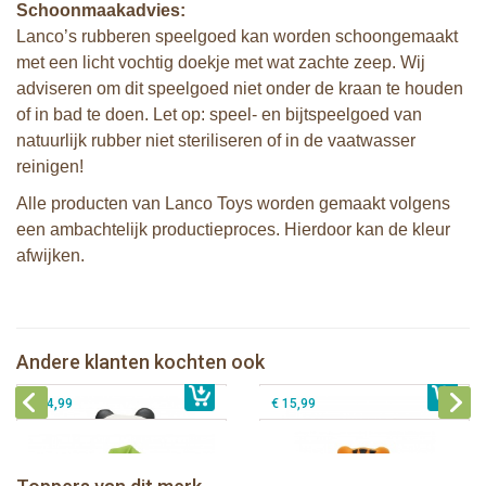
Schoonmaakadvies:
Lanco’s rubberen speelgoed kan worden schoongemaakt
met een licht vochtig doekje met wat zachte zeep. Wij
adviseren om dit speelgoed niet onder de kraan te houden
of in bad te doen. Let op: speel- en bijtspeelgoed van
natuurlijk rubber niet steriliseren of in de vaatwasser
reinigen!
Alle producten van Lanco Toys worden gemaakt volgens
een ambachtelijk productieproces. Hierdoor kan de kleur
afwijken.
Lanco - Bijtring Kori de Panda
Lanco - Sensory Bijtspeeltje Vos
Andere klanten kochten ook
€ 15,99
Lanco - Bijtspeeltje Palmblad
€ 14,99
Lanco - Bijtring Nalu de Tijger
€ 14,99
€ 15,99
Lanco - Bijtspeeltje Regenboog
Lanco - Bijtring Kori de Panda
Lanco - Sensory Bijtspeeltje