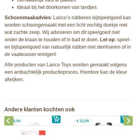
Ideaal bij het doorkomen van tandjes
Schoonmaakadvies
: Lanco’s rubberen bijtspeelgoed kan
worden schoongemaakt met een licht vochtig doekje met
wat zachte zeep. Wij adviseren om dit speelgoed niet
onder de kraan te houden of in bad te doen.
Let op
: speel-
en bijtspeelgoed van natuurlijk rubber niet steriliseren of in
de vaatwasser reinigen!
Alle producten van Lanco Toys worden gemaakt volgens
een ambachtelijk productieproces. Hierdoor kan de kleur
afwijken.
Sophie de giraf zachte maracas
rammelaar in witte geschenkdoos
Lanco - Bijtring Kori de Panda
Sophie de giraf Multi-textuur
Andere klanten kochten ook
€ 14,99
rammelaar op wit/rode hangkaart
€ 15,99
Klorofil speelset de Avonturen Bus
€ 13,99
€ 22,99
Lanco - Bijtspeeltje Regenboog
Lanco - Bijtring Kori de Panda