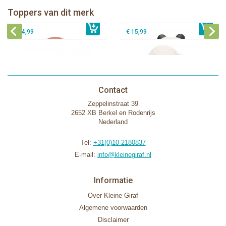
Lanco - Sensory Bijtspeeltje
Toppers van dit merk
€ 15,99
Lanco - Sensory Bijtspeeltje Vos
€ 15,99
Lammetje
€ 14,99
€ 15,99
Contact
Zeppelinstraat 39
2652 XB Berkel en Rodenrijs
Nederland
Tel:
+31(0)10-2180837
E-mail:
info@kleinegiraf.nl
Informatie
Over Kleine Giraf
Algemene voorwaarden
Disclaimer