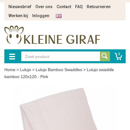
Nieuwsbrief
Over ons
Contact
FAQ
Retourneren
Werken bij
Inloggen
0
Home
>
Lulujo
>
Lulujo Bamboo Swaddles
>
Lulujo swaddle
bamboo 120x120 - Pink