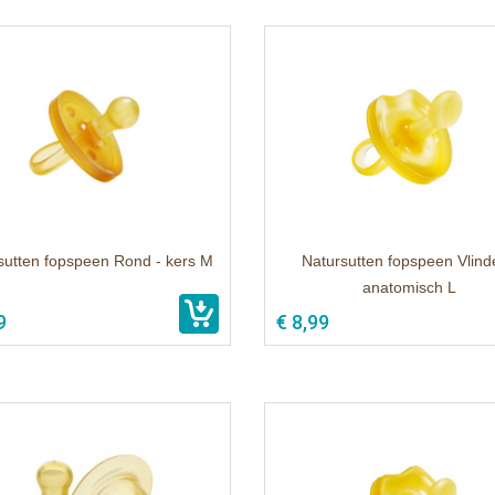
sutten fopspeen Rond - kers M
Natursutten fopspeen Vlinde
anatomisch L
9
€ 8,99