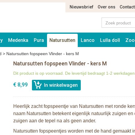
Nieuwsbrief
Over ons
Contact
ay
Medenka
Pura
Natursutten
Lanco
Lulla doll
Zoo
d
>
Natursutten fopspeen Vlinder - kers M
Natursutten fopspeen Vlinder - kers M
Dit product is op voorraad. De levertijd bedraagt 1-2 werkdagen
€ 8,99
Heerlijk zacht fopspeentje van Natursutten met ronde ke
naam Natursutten betekent eigenlijk natuurlijk zuigen en 
zuigen aan de tepel na als geen ander.
Natursutten fopspeentjes worden met de hand gemaakt in I