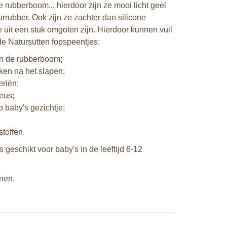
 rubberboom... hierdoor zijn ze mooi licht geel
rrubber. Ook zijn ze zachter dan silicone
 uit een stuk omgoten zijn. Hierdoor kunnen vuil
de Natursutten fopspeentjes:
an de rubberboom;
ken na het slapen;
eriën;
eus;
 baby's gezichtje;
toffen.
 geschikt voor baby's in de leeftijd 6-12
jnen.