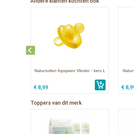
Andere klanten kochten ook
Natursutten fopspeen Vlinder - kers L
Natur
€ 8,99
€ 8,9
Toppers van dit merk