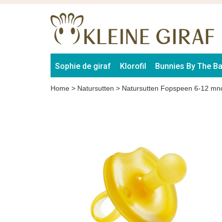
Sophie de giraf
Klorofil
Bunnies By The B
Home
>
Natursutten
>
Natursutten Fopspeen 6-12 mn