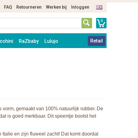
FAQ
Retourneren
Werken bij
Inloggen
0
Retail
cchini
RaZbaby
Lulujo
rs vorm, gemaakt van 100% natuurlijk rubber. De
dat is goed merkbaar. Dit speentje bootst het
talie en zijn fluweel zacht! Dat komt doordat