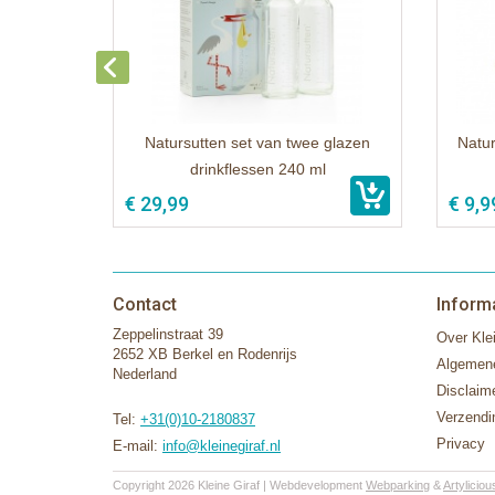
Natursutten set van twee glazen
Natur
drinkflessen 240 ml
€ 29,99
€ 9,9
Contact
Inform
Zeppelinstraat 39
Over Klei
2652 XB Berkel en Rodenrijs
Algemen
Nederland
Disclaim
Verzendi
Tel:
+31(0)10-2180837
Privacy
E-mail:
info@kleinegiraf.nl
Copyright 2026 Kleine Giraf | Webdevelopment
Webparking
&
Artyliciou