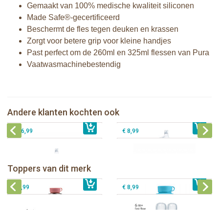
Gemaakt van 100% medische kwaliteit siliconen
Made Safe®-gecertificeerd
Beschermt de fles tegen deuken en krassen
Zorgt voor betere grip voor kleine handjes
Past perfect om de 260ml en 325ml flessen van Pura
Vaatwasmachinebestendig
Pura thermos tuitfles 260 ml + moss
Pura Sport Rietje Mint
sleeve
Pura silicone reisdop Moss en Mint - 2
Andere klanten kochten ook
€ 8,99
Pura tuitfles 325 ml + rose sleeve
€ 33,99
stuks
€ 26,99
€ 8,99
Pura thermos sportfles 475 ml +
unicorn sleeve
Pura Sportfles 550 ml + Aqua sleeve
Toppers van dit merk
€ 40,99
Pura silicone tuit 2 stuks
€ 29,99
Pura silicone speen fast flow 2 stuks
€ 9,99
€ 8,99