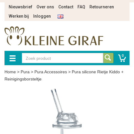
Nieuwsbrief
Over ons
Contact
FAQ
Retourneren
Werken bij
Inloggen
0
Home
>
Pura
>
Pura Accessoires
>
Pura silicone Rietje Kiddo +
Reinigingsborsteltje