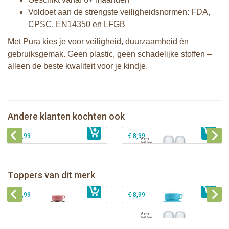
Voldoet aan de strengste veiligheidsnormen: FDA,
CPSC, EN14350 en LFGB
Met Pura kies je voor veiligheid, duurzaamheid én
gebruiksgemak. Geen plastic, geen schadelijke stoffen –
alleen de beste kwaliteit voor je kindje.
Pura silicone tuit 2 stuks
Pura silicone speen fast flow 2 stuks
Pura Silicone Bumpers Moss+Rose 2
Andere klanten kochten ook
€ 9,99
Pura Silicone Bumpers Grijs - 2 stuks
€ 8,99
stuks
€ 8,99
€ 8,99
Pura thermos sportfles 475 ml +
unicorn sleeve
Pura Sportfles 550 ml + Aqua sleeve
Toppers van dit merk
€ 40,99
Pura silicone tuit 2 stuks
€ 29,99
Pura silicone speen fast flow 2 stuks
€ 9,99
€ 8,99