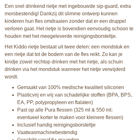
Een snel drinkend rietje met ingebouwde sip‑guard, extra
morsbestendig! Dankzij dit slimme ontwerp kunnen
kinderen hun fles omdraaien zonder dat er een druppel
verloren gaat. Het rietje is bovendien eenvoudig schoon te
houden met het meegeleverde reinigingsborsteltje.
Het Kiddo rietje bestaat uit twee delen: een mondstuk en
een rietje dat tot de bodem van de fles reikt. Zo kan je
kindje zowel rechtop drinken met het rietje, als schuin
drinken via het mondstuk wanneer het rietje verwijderd
wordt.
Gemaakt van 100% medische kwaliteit siliconen
Plasticvrij en vrij van schadelijke stoffen (BPA, BPS,
EA, PP, polypropyleen en ftalaten)
Past op alle Pura flessen (325 ml & 550 ml;
eventueel korter te maken voor kleinere flessen)
Inclusief handig reinigingsborsteltje
Vaatwasmachinebestendig
Geschikt vanaf 6+ maanden