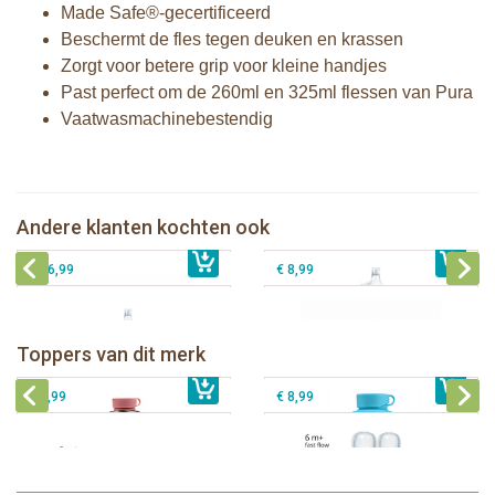
Made Safe®-gecertificeerd
Beschermt de fles tegen deuken en krassen
Zorgt voor betere grip voor kleine handjes
Past perfect om de 260ml en 325ml flessen van Pura
Vaatwasmachinebestendig
Pura thermos tuitfles 260 ml + moss
Pura Sport Rietje Mint
sleeve
Pura silicone reisdop Moss en Mint - 2
Andere klanten kochten ook
€ 8,99
Pura tuitfles 325 ml + rose sleeve
€ 33,99
stuks
€ 26,99
€ 8,99
Pura thermos sportfles 475 ml +
unicorn sleeve
Pura Sportfles 550 ml + Aqua sleeve
Toppers van dit merk
€ 40,99
Pura silicone tuit 2 stuks
€ 29,99
Pura silicone speen fast flow 2 stuks
€ 9,99
€ 8,99