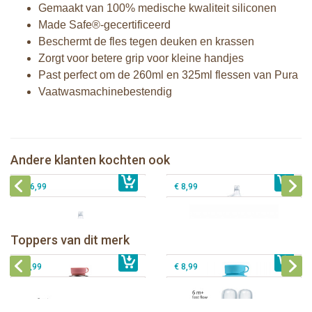
Gemaakt van 100% medische kwaliteit siliconen
Made Safe®-gecertificeerd
Beschermt de fles tegen deuken en krassen
Zorgt voor betere grip voor kleine handjes
Past perfect om de 260ml en 325ml flessen van Pura
Vaatwasmachinebestendig
Pura thermos tuitfles 260 ml + moss
Pura Sport Rietje Mint
sleeve
Pura silicone reisdop Moss en Mint - 2
Andere klanten kochten ook
€ 8,99
Pura tuitfles 325 ml + rose sleeve
€ 33,99
stuks
€ 26,99
€ 8,99
Pura thermos sportfles 475 ml +
unicorn sleeve
Pura Sportfles 550 ml + Aqua sleeve
Toppers van dit merk
€ 40,99
Pura silicone tuit 2 stuks
€ 29,99
Pura silicone speen fast flow 2 stuks
€ 9,99
€ 8,99