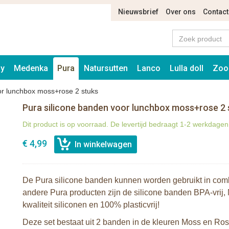
Nieuwsbrief
Over ons
Contact
ay
Medenka
Pura
Natursutten
Lanco
Lulla doll
Zoo
or lunchbox moss+rose 2 stuks
Pura silicone banden voor lunchbox moss+rose 2 
Dit product is op voorraad. De levertijd bedraagt 1-2 werkdagen
€ 4,99
De Pura silicone banden kunnen worden gebruikt in comb
andere Pura producten zijn de silicone banden BPA-vrij
kwaliteit siliconen en 100% plasticvrij!
Deze set bestaat uit 2 banden in de kleuren Moss en Ros