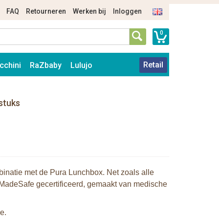
FAQ
Retourneren
Werken bij
Inloggen
0
Retail
cchini
RaZbaby
Lulujo
stuks
inatie met de Pura Lunchbox. Net zoals alle
, MadeSafe gecertificeerd, gemaakt van medische
e.