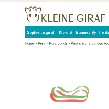
Sophie de giraf
Klorofil
Bunnies By The B
Home
>
Pura
>
Pura Lunch
>
Pura silicone banden vo