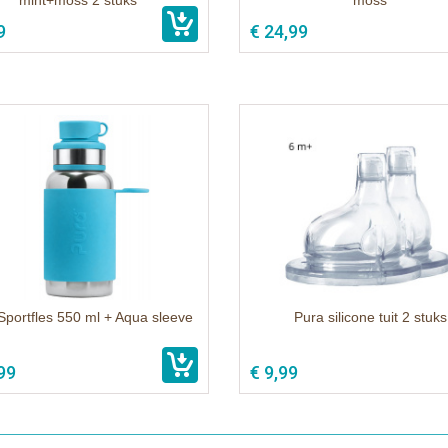
mint+moss 2 stuks
moss
9
€ 24,99
Sportfles 550 ml + Aqua sleeve
Pura silicone tuit 2 stuks
99
€ 9,99