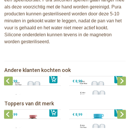
als deze voorzichtig met de hand worden gereinigd. Pura
producten kunnen gesteriliseerd worden door deze 5-10
minuten in gekookt water te leggen, nadat de pan van het
vuur is gehaald en het water niet meer actief kookt.
Silicone onderdelen kunnen tevens in de magnetron
worden gesteriliseerd.
Pura silicone speen fast flow 2 stuks
Pura silicone speen slow flow 2 stuks
Andere klanten kochten ook
€ 8,99
Pura silicone tuit 2 stuks
€ 8,99
Pura silicone speen Y-model 2 stuks
€ 9,99
€ 8,99
Pura thermos sportfles 475 ml +
unicorn sleeve
Pura Sportfles 550 ml + Aqua sleeve
Toppers van dit merk
€ 40,99
Pura silicone tuit 2 stuks
€ 29,99
Pura silicone speen fast flow 2 stuks
€ 9,99
€ 8,99