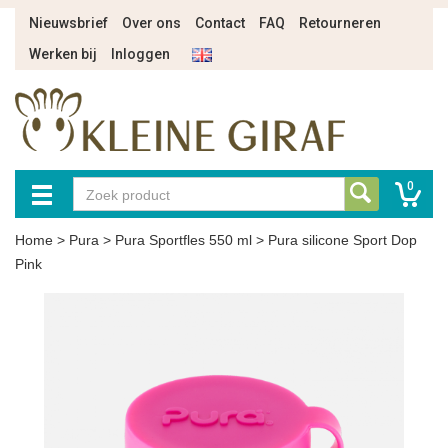
Nieuwsbrief
Over ons
Contact
FAQ
Retourneren
Werken bij
Inloggen
0
Home
>
Pura
>
Pura Sportfles 550 ml
>
Pura silicone Sport Dop
Pink