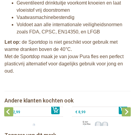
Geventileerd drinktuitje voorkomt knoeien en laat
vloeistof vrij doorstromen
Vaatwasmachinebestendig
Voldoet aan alle internationale veiligheidsnormen
zoals FDA, CPSC, EN14350, en LFGB
Let op:
de Sportdop is niet geschikt voor gebruik met
warme dranken boven de 40°C.
Met de Sportdop maak je van jouw Pura fles een perfect
plasticvrij alternatief voor dagelijks gebruik voor jong en
oud.
Natursutten set van twee glazen
Pura Silicone Bumpers Grijs - 2 stuks
drinkflessen 110 ml
Pura thermos speenfles 260 ml +
Andere klanten kochten ook
€ 8,99
aqua sleeve
€ 27,99
Pura silicone speen slow flow 2 stuks
€ 32,99
€ 8,99
Pura thermos sportfles 475 ml +
unicorn sleeve
Pura Sportfles 550 ml + Aqua sleeve