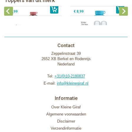
Toppers van dit merk
€ 40,99
Pura silicone tuit 2 stuks
€ 29,99
Pura silicone speen fast flow 2 stuks
€ 9,99
€ 8,99
Contact
Zeppelinstraat 39
2652 XB Berkel en Rodenrijs
Nederland
Tel:
+31(0)10-2180837
E-mail:
info@kleinegiraf.nl
Informatie
Over Kleine Giraf
Algemene voorwaarden
Disclaimer
Verzendinformatie