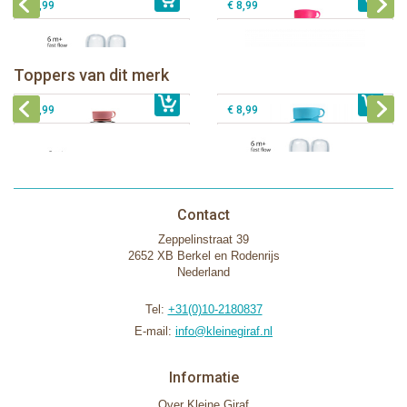
€ 8,99
€ 8,99
Pura thermos sportfles 475 ml +
unicorn sleeve
Pura Sportfles 550 ml + Aqua sleeve
Toppers van dit merk
€ 40,99
Pura silicone tuit 2 stuks
€ 29,99
Pura silicone speen fast flow 2 stuks
€ 9,99
€ 8,99
Contact
Zeppelinstraat 39
2652 XB Berkel en Rodenrijs
Nederland
Tel:
+31(0)10-2180837
E-mail:
info@kleinegiraf.nl
Informatie
Over Kleine Giraf