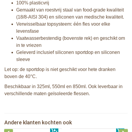
100% plasticvrij
Gemaakt van roestvrij staal van food-grade kwaliteit
(18/8-AISI 304) en siliconen van medische kwaliteit.
Verwisselbaar topsysteem: één fles voor elke
levensfase
Vaatwasserbestendig (bovenste rek) en geschikt om
in te vriezen
Geleverd inclusief siliconen sportdop en siliconen
sleeve
Let op: de sportdop is niet geschikt voor hete dranken
boven de 40°C.
Beschikbaar in 325ml, 550ml en 850ml. Ook leverbaar in
verschillende maten geïsoleerde flessen.
Pura sportfles 550 ml + pink swirl
Pura speenfles 150 ml + aqua sleeve
sleeve
Andere klanten kochten ook
€ 21,99
Pura silicone speen fast flow 2 stuks
€ 29,99
Pura silicone Sport Dop Aqua