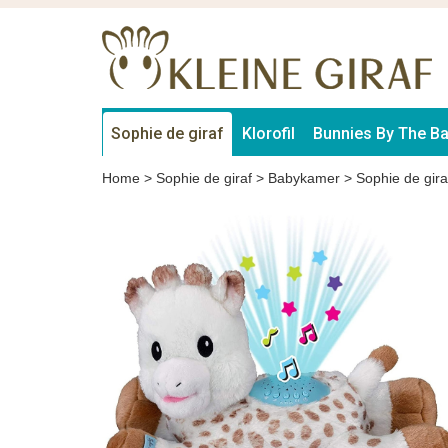
Sophie de giraf
Klorofil
Bunnies By The B
Home
>
Sophie de giraf
>
Babykamer
>
Sophie de gira