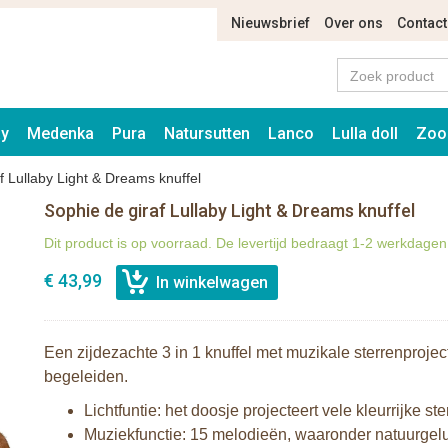
Nieuwsbrief
Over ons
Contact
ay
Medenka
Pura
Natursutten
Lanco
Lulla doll
Zoo
f Lullaby Light & Dreams knuffel
Sophie de giraf Lullaby Light & Dreams knuffel
Dit product is op voorraad. De levertijd bedraagt 1-2 werkdagen
€ 43,99
Een zijdezachte 3 in 1 knuffel met muzikale sterrenproje
begeleiden.
Lichtfuntie: het doosje projecteert vele kleurrijke 
Muziekfunctie: 15 melodieën, waaronder natuurgelu