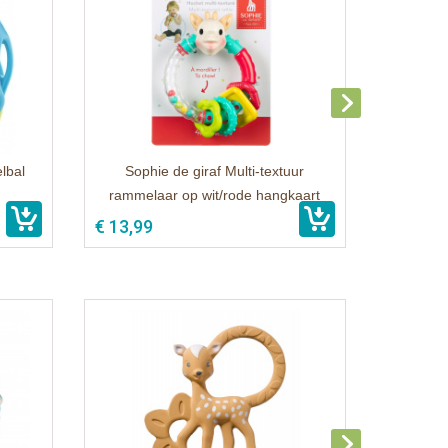
lbal
Sophie de giraf Multi-textuur
rammelaar op wit/rode hangkaart
€ 13,99