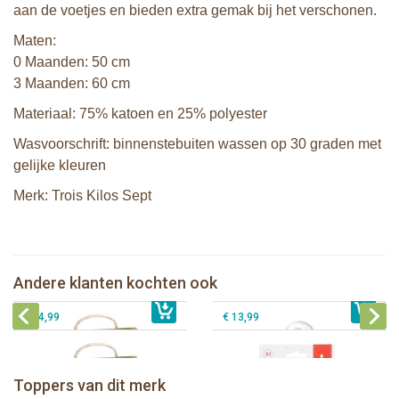
aan de voetjes en bieden extra gemak bij het verschonen.
Maten:
0 Maanden: 50 cm
3 Maanden: 60 cm
Materiaal: 75% katoen en 25% polyester
Wasvoorschrift: binnenstebuiten wassen op 30 graden met
gelijke kleuren
Merk: Trois Kilos Sept
Sophie de giraf zachte maracas
Sophie de giraf So'Pure bijtring. soft
rammelaar in witte geschenkdoos
Sophie de giraf So'Pure bijtring, very
Sophie de giraf Multi-textuur
Andere klanten kochten ook
€ 14,99
soft
€ 14,99
rammelaar op wit/rode hangkaart
€ 14,99
€ 13,99
Sophie de giraf Baby Seat & Play
Sophie de giraf Rollin' speelrol IEUF
IEUF
Fanfan het hertje bijtring in witte
Toppers van dit merk
€ 26,99
Sophie de giraf Activity Wheel
€ 79,99
geschenkdoos