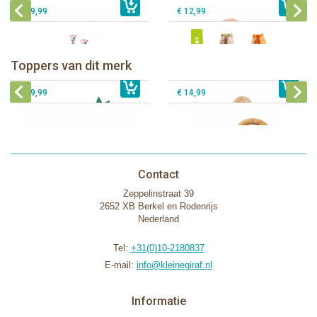
€ 29,99
€ 12,99
Sophie de giraf Baby Seat & Play
Sophie de giraf Rollin' speelrol IEUF
IEUF
Fanfan het hertje bijtring in witte
Toppers van dit merk
€ 26,99
Sophie de giraf Activity Wheel
€ 79,99
geschenkdoos
€ 39,99
€ 14,99
Contact
Zeppelinstraat 39
2652 XB Berkel en Rodenrijs
Nederland
Tel:
+31(0)10-2180837
E-mail:
info@kleinegiraf.nl
Informatie