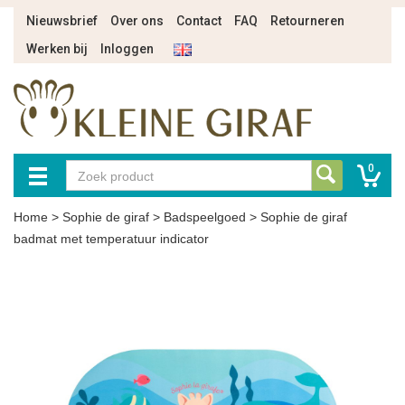
Nieuwsbrief
Over ons
Contact
FAQ
Retourneren
Werken bij
Inloggen
0
Home
>
Sophie de giraf
>
Badspeelgoed
>
Sophie de giraf
badmat met temperatuur indicator