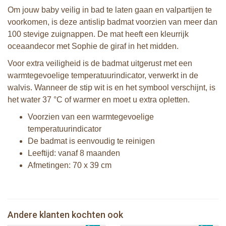
Om jouw baby veilig in bad te laten gaan en valpartijen te
voorkomen, is deze antislip badmat voorzien van meer dan
100 stevige zuignappen. De mat heeft een kleurrijk
oceaandecor met Sophie de giraf in het midden.
Voor extra veiligheid is de badmat uitgerust met een
warmtegevoelige temperatuurindicator, verwerkt in de
walvis. Wanneer de stip wit is en het symbool verschijnt, is
het water 37 °C of warmer en moet u extra opletten.
Voorzien van een warmtegevoelige
temperatuurindicator
De badmat is eenvoudig te reinigen
Leeftijd: vanaf 8 maanden
Afmetingen: 70 x 39 cm
Klorofil speelset de Quad
Klorofil speelset het Hazelnoothuis
Andere klanten kochten ook
€ 13,99
Sophie de giraf muziekdoosje - Roze
€ 27,99
Klorofil speelset familie Eekhoorn