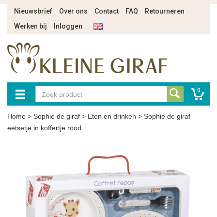
Nieuwsbrief
Over ons
Contact
FAQ
Retourneren
Werken bij
Inloggen
0
Home
>
Sophie de giraf
>
Eten en drinken
>
Sophie de giraf
eetsetje in koffertje rood