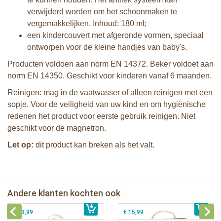
verwijderd worden om het schoonmaken te
vergemakkelijken. Inhoud: 180 ml;
een kindercouvert met afgeronde vormen, speciaal
ontworpen voor de kleine handjes van baby's.
Producten voldoen aan norm EN 14372. Beker voldoet aan
norm EN 14350. Geschikt voor kinderen vanaf 6 maanden.
Reinigen: mag in de vaatwasser of alleen reinigen met een
sopje. Voor de veiligheid van uw kind en om hygiënische
redenen het product voor eerste gebruik reinigen. Niet
geschikt voor de magnetron.
Let op:
dit product kan breken als het valt.
Sophie de giraf zachte maracas
rammelaar in witte geschenkdoos
Sophie de giraf So'Pure bijtring. soft
Sophie de giraf Multi-textuur
Andere klanten kochten ook
€ 14,99
rammelaar op wit/rode hangkaart
€ 14,99
Sophie de giraf rammel speelbal
€ 13,99
€ 15,99