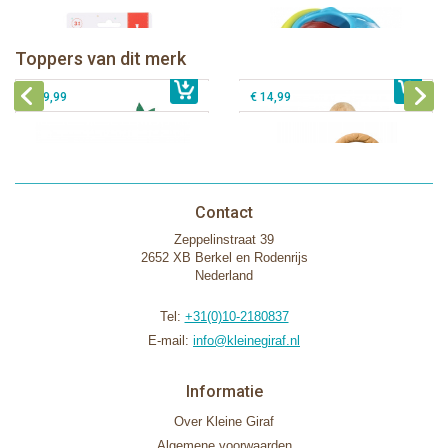
Sophie de giraf Baby Seat & Play
Sophie de giraf Rollin' speelrol IEUF
IEUF
Fanfan het hertje bijtring in witte
Toppers van dit merk
€ 26,99
Sophie de giraf Activity Wheel
€ 79,99
geschenkdoos
€ 39,99
€ 14,99
Contact
Zeppelinstraat 39
2652 XB Berkel en Rodenrijs
Nederland
Tel:
+31(0)10-2180837
E-mail:
info@kleinegiraf.nl
Informatie
Over Kleine Giraf
Algemene voorwaarden