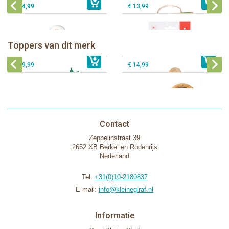
€ 14,99
€ 13,99
Sophie de giraf Baby Seat & Play
Sophie de giraf Rollin' speelrol IEUF
IEUF
Fanfan het hertje bijtring in witte
Toppers van dit merk
€ 26,99
Sophie de giraf Activity Wheel
€ 79,99
geschenkdoos
€ 39,99
€ 14,99
Contact
Zeppelinstraat 39
2652 XB Berkel en Rodenrijs
Nederland
Tel:
+31(0)10-2180837
E-mail:
info@kleinegiraf.nl
Informatie