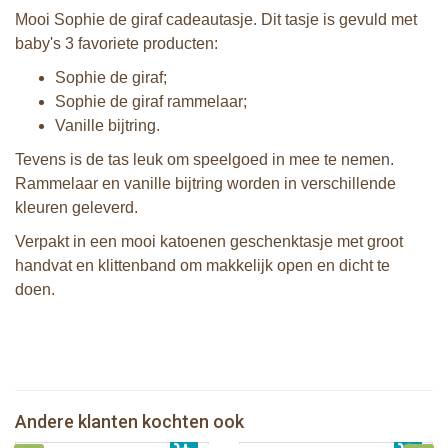
Mooi Sophie de giraf cadeautasje. Dit tasje is gevuld met
baby's 3 favoriete producten:
Sophie de giraf;
Sophie de giraf rammelaar;
Vanille bijtring.
Tevens is de tas leuk om speelgoed in mee te nemen.
Rammelaar en vanille bijtring worden in verschillende
kleuren geleverd.
Verpakt in een mooi katoenen geschenktasje met groot
handvat en klittenband om makkelijk open en dicht te
doen.
2 Sophie de giraf zonneschermen
Sophie de giraf So'Pure bijtring. soft
Sophie de giraf zachte maracas
Sophie de giraf Multi-textuur
Andere klanten kochten ook
€ 10,99
rammelaar in witte geschenkdoos
€ 14,99
rammelaar op wit/rode hangkaart