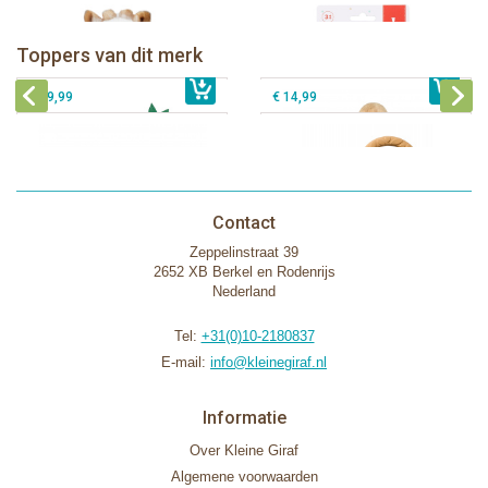
Sophie de giraf Baby Seat & Play
Sophie de giraf Rollin' speelrol IEUF
IEUF
Fanfan het hertje bijtring in witte
Toppers van dit merk
€ 26,99
Sophie de giraf Activity Wheel
€ 79,99
geschenkdoos
€ 39,99
€ 14,99
Contact
Zeppelinstraat 39
2652 XB Berkel en Rodenrijs
Nederland
Tel:
+31(0)10-2180837
E-mail:
info@kleinegiraf.nl
Informatie
Over Kleine Giraf
Algemene voorwaarden