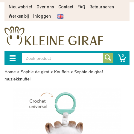
Nieuwsbrief
Over ons
Contact
FAQ
Retourneren
Werken bij
Inloggen
0
Home
>
Sophie de giraf
>
Knuffels
>
Sophie de giraf
muziekknuffel