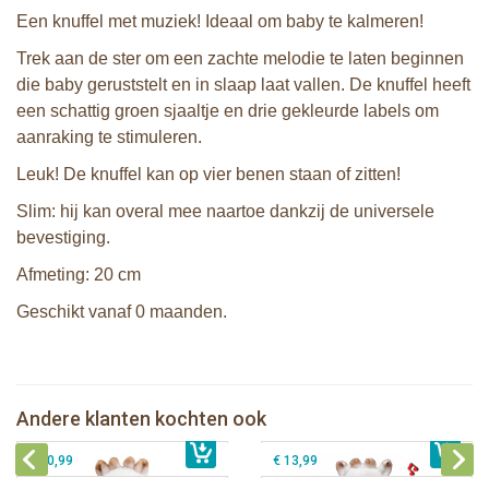
Een knuffel met muziek! Ideaal om baby te kalmeren!
Trek aan de ster om een zachte melodie te laten beginnen
die baby geruststelt en in slaap laat vallen. De knuffel heeft
een schattig groen sjaaltje en drie gekleurde labels om
aanraking te stimuleren.
Leuk! De knuffel kan op vier benen staan of zitten!
Slim: hij kan overal mee naartoe dankzij de universele
bevestiging.
Afmeting: 20 cm
Geschikt vanaf 0 maanden.
Sophie de giraf pluche
knijprammelaar
Sophie de giraf Touch & Music knuffel
Sophie de giraf Multi-textuur
Andere klanten kochten ook
€ 11,99
Sophie de giraf pluche bijtrammelaar
€ 34,99
rammelaar op wit/rode hangkaart
€ 10,99
€ 13,99